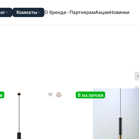
ог
Комнаты
О бренде
Партнерам
Акции
Новинки
и
В наличии