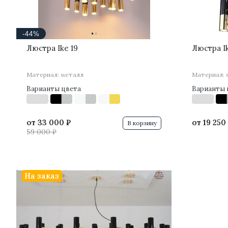
·
·
-44%
Люстра Ike 19
Люстра I
Материал: металл
Материал: 
Варианты цвета
Варианты 
от
33 000 ₽
от
19 250
В корзину
59 000 ₽
На заказ