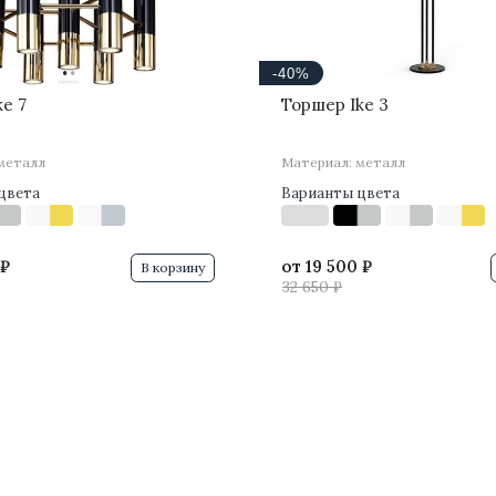
·
·
-40%
ke 7
Торшер Ike 3
металл
Материал: металл
цвета
Варианты цвета
 ₽
от
19 500 ₽
В корзину
32 650 ₽