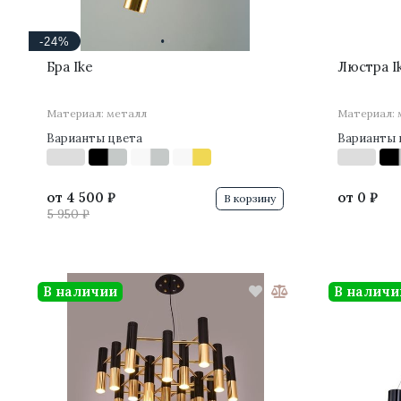
·
·
-24%
Бра Ike
Люстра Ik
Материал: металл
Материал: 
Варианты цвета
Варианты 
от
4 500 ₽
от
0 ₽
В корзину
5 950 ₽
В наличии
В наличи