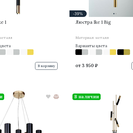
·
·
·
·
-39%
e 1
Люстра Ike 1 Big
металл
Материал: металл
цвета
Варианты цвета
от
3 950 ₽
В корзину
и
В наличии