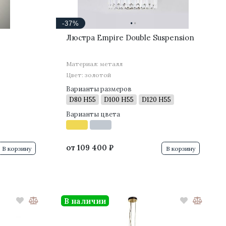
·
·
-37%
Люстра Empire Double Suspension
Материал: металл
Цвет: золотой
Варианты размеров
D80 H55
D100 H55
D120 H55
Варианты цвета
от
109 400 ₽
В корзину
В корзину
В наличии