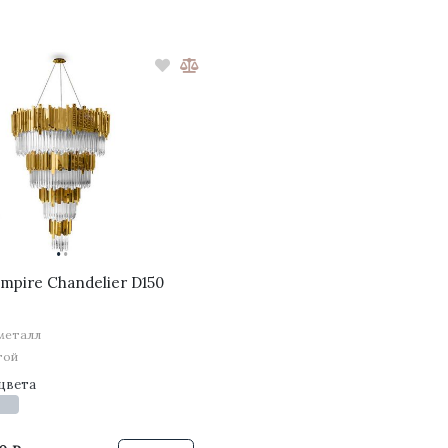
·
·
mpire Chandelier D150
металл
той
цвета