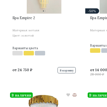
·
·
-50%
Бра Empire 2
Бра Empir
Материал: металл
Материал: 
Цвет: золотой
Варианты 
Варианты цвета
от
24 750 ₽
от
14 000
В корзину
28 000 ₽
В наличии
В наличи