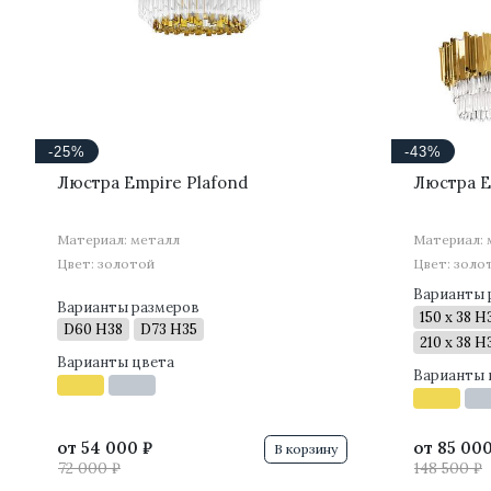
-25%
-43%
Люстра Empire Plafond
Люстра E
Материал: металл
Материал: 
Цвет: золотой
Цвет: золо
Варианты 
Варианты размеров
150 x 38 H
D60 H38
D73 H35
210 x 38 H
Варианты цвета
Варианты 
от
54 000 ₽
от
85 000
В корзину
72 000 ₽
148 500 ₽