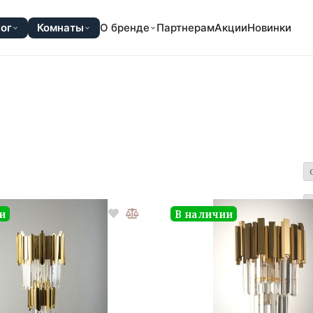
ог
Комнаты
О бренде
Партнерам
Акции
Новинки
и
В наличии