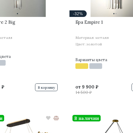
·
·
·
·
-32%
e 2 Big
Бра Empire 1
металл
Материал: металл
Цвет: золотой
цвета
Варианты цвета
 ₽
от
9 900 ₽
В корзину
14 500 ₽
и
В наличии