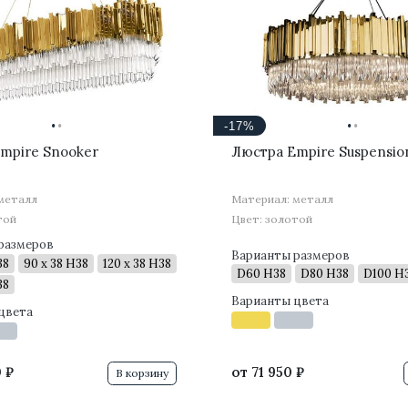
·
·
·
·
-17%
mpire Snooker
Люстра Empire Suspensio
металл
Материал: металл
той
Цвет: золотой
размеров
Варианты размеров
38
90 x 38 H38
120 x 38 H38
D60 H38
D80 H38
D100 H
38
Варианты цвета
цвета
 ₽
от
71 950 ₽
В корзину