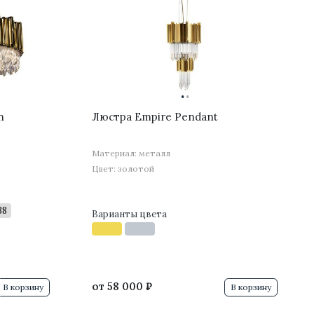
·
·
n
Люстра Empire Pendant
Материал: металл
Цвет: золотой
38
Варианты цвета
от
58 000 ₽
В корзину
В корзину