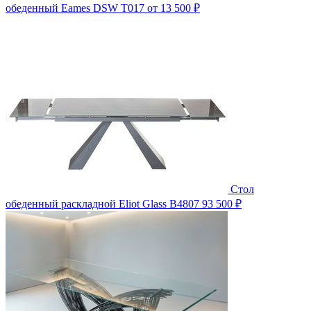
обеденный Eames DSW T017
от 13 500 ₽
Стол
обеденный раскладной Eliot Glass B4807
93 500 ₽