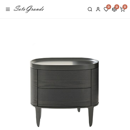
0
0
0