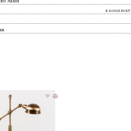
во ламп
в комплект
ии