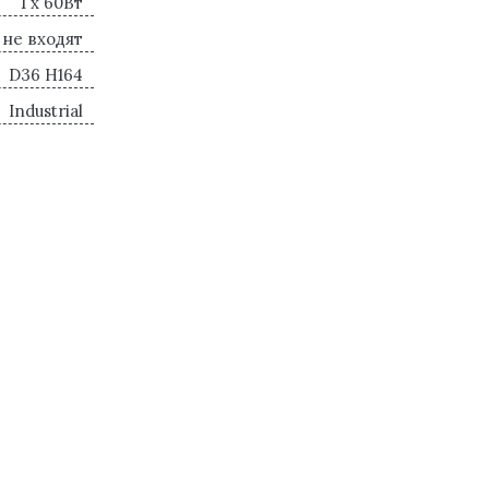
1 x 60Вт
 не входят
D36 H164
Industrial