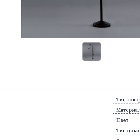
Тип това
Материа
Цвет
Тип цоко