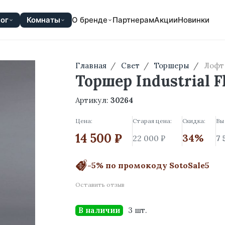
ог
Комнаты
О бренде
Партнерам
Акции
Новинки
Главная
Свет
Торшеры
Лофт
Торшер Industrial F
Артикул:
30264
Цена:
Старая цена:
Скидка:
Вы
14 500 ₽
34%
22 000 ₽
7 
-5% по промокоду SotoSale5
Оставить отзыв
В наличии
3 шт.