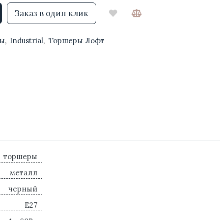
Заказ в один клик
ы
,
Industrial
,
Торшеры Лофт
торшеры
металл
черный
E27