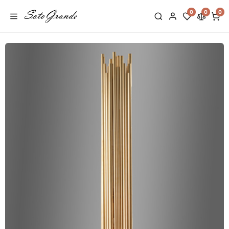
0
0
0