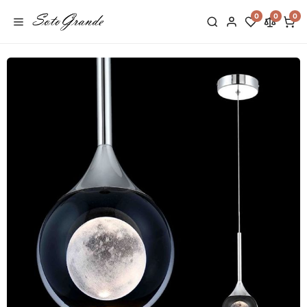
0
0
0