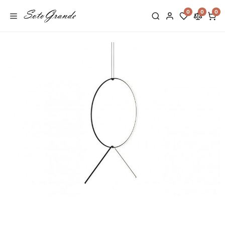
0
0
0