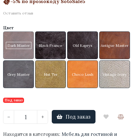
-5% по промокоду SotoSale5
Оставить отзыв
Цвет
Dark Master
Black Franco
Old Kaprys
Antigue Master
Grey Master
Nut Ter
Choco Lush
Vintage Ivory
Под заказ
Под заказ
−
+
Находится в категориях:
Мебель для гостиной и