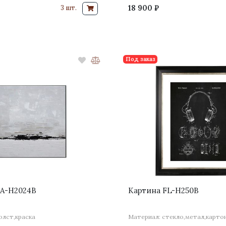
18 900 ₽
3 шт.
Под заказ
FA-H2024B
Картина FL-H250B
олст,краска
Материал: стекло,метал,карто