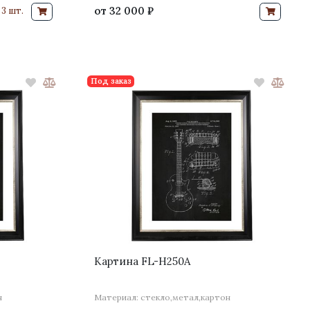
от
32 000 ₽
3 шт.
Под заказ
Картина FL-H250A
н
Материал: стекло,метал,картон