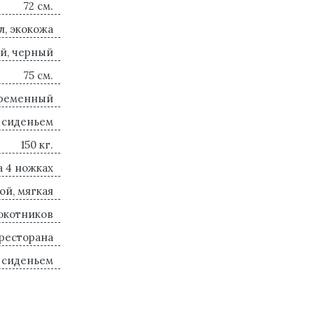
72 см.
л, экокожа
й, черный
75 см.
временный
 сиденьем
150 кг.
а 4 ножках
ой, мягкая
окотников
 ресторана
 сиденьем