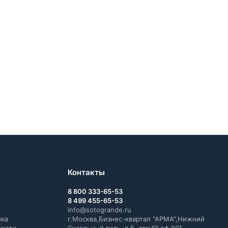
Контакты
8 800 333-65-53
8 499 455-65-53
info@sotogrande.ru
ика
г.Москва,Бизнес-квартал "АРМА",Нижний
ности
Сусальный пер., д.5, стр.19 оф.001