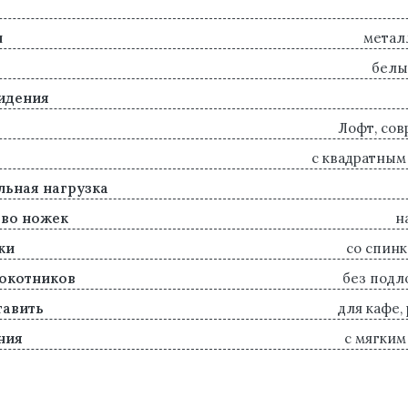
л
метал
белы
идения
Лофт, со
с квадратным
ьная нагрузка
во ножек
н
ки
со спинк
окотников
без подл
тавить
для кафе,
ния
с мягким