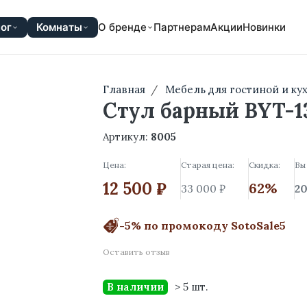
ог
Комнаты
О бренде
Партнерам
Акции
Новинки
Главная
Мебель для гостиной и ку
Стул барный BYT-1
Артикул:
8005
Цена:
Старая цена:
Скидка:
Вы
12 500 ₽
62%
33 000 ₽
20
-5% по промокоду SotoSale5
Оставить отзыв
В наличии
> 5 шт.