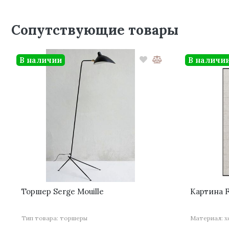
Сопутствующие товары
В наличии
В наличи
Торшер Serge Mouille
Картина 
Тип товара: торшеры
Материал: х