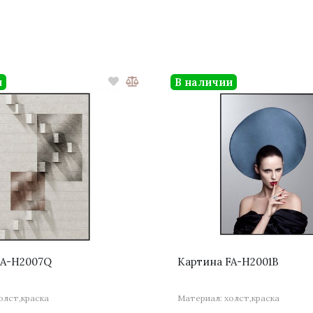
и
В наличии
FA-H2007Q
Картина FA-H2001B
олст,краска
Материал: холст,краска