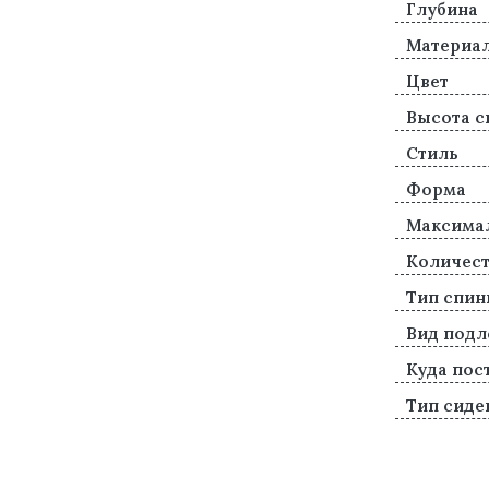
Глубина
Материа
Цвет
Высота с
Стиль
Форма
Максимал
Количест
Тип спин
Вид подл
Куда пос
Тип сиде