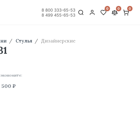
0
0
0
8 800 333-65-53
8 499 455-65-53
хни
Стулья
Дизайнерские
31
 экономите:
 500 ₽