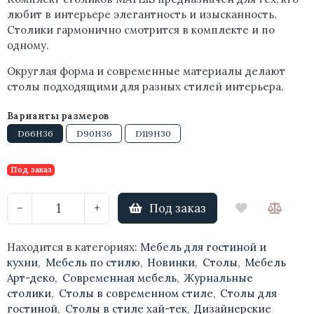
любит в интерьере элегантность и изысканность.
Столики гармонично смотрится в комплекте и по
одному.
Округлая форма и современные материалы делают
столы подходящими для разных стилей интерьера.
Варианты размеров
D66H36
D90H36
D119H30
Под заказ
Под заказ
−
+
Находится в категориях:
Мебель для гостиной и
кухни
,
Мебель по стилю
,
Новинки
,
Столы
,
Мебель
Арт-деко
,
Современная мебель
,
Журнальные
столики
,
Столы в современном стиле
,
Столы для
гостиной
,
Столы в стиле хай-тек
,
Дизайнерские