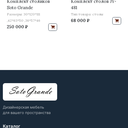
Комплект столиков
Комплект столов JY-
Soto Grande
481
Размеры: 30*120*111
Тип товара: столы
68 000 ₽
,42*63*50 ,36*57*46
250 000 ₽
Дизайнерская мебель
для вашего пространства
Каталог