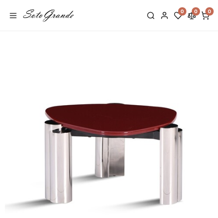
0
0
0