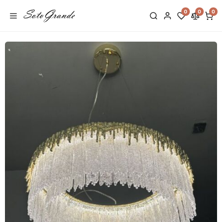
0
0
0