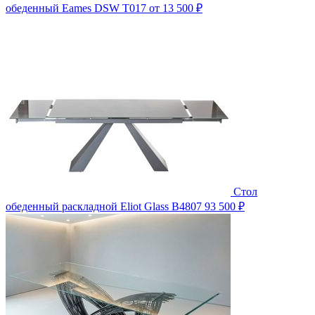
обеденный Eames DSW T017
от 13 500 ₽
Стол
обеденный раскладной Eliot Glass B4807
93 500 ₽