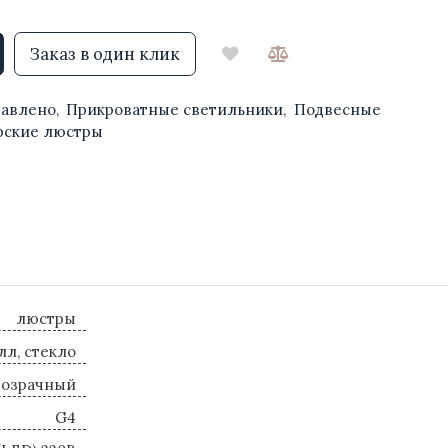
Заказ в один клик
бавлено
,
Прикроватные светильники
,
Подвесные
рские люстры
люстры
лл, стекло
розрачный
G4