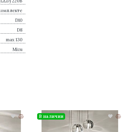
 (LED) 220В
комплекте
D10
D8
max 130
Mizu
В наличии