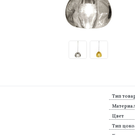
Тип това
Материа
Цвет
Тип цоко