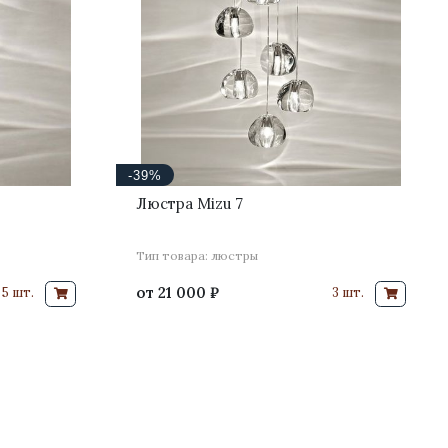
-39%
Люстра Mizu 7
Тип товара: люстры
от
21 000 ₽
 5 шт.
3 шт.