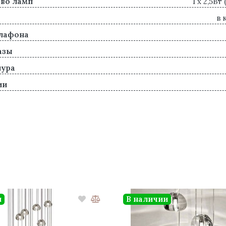
во ламп
1 x 2,5Вт
в 
лафона
азы
нура
ии
и
В наличии