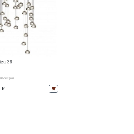
zu 36
 люстры
 ₽