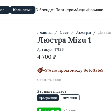
ог
Комнаты
О бренде
Партнерам
Акции
Новинки
Главная
Свет
Люстры
Дизай
Люстра Mizu 1
Артикул:
17126
4 700 ₽
-5% по промокоду SotoSale5
Оставить отзыв
Варианты цвета
прозрачный
янтарный
В наличии
> 10 шт.