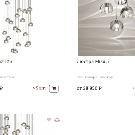
zu 26
Люстра Mizu 5
 люстры
Тип товара: люстры
 ₽
от
28 950 ₽
> 5 шт.
>