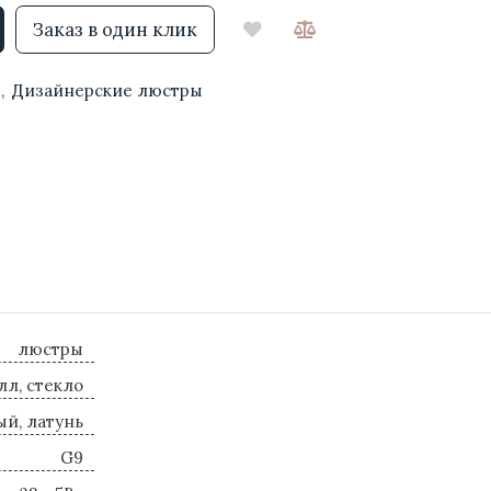
Заказ в один клик
ы
,
Дизайнерские люстры
люстры
лл, стекло
й, латунь
G9