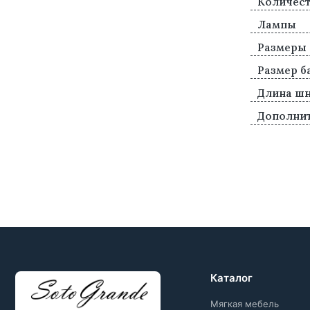
Количест
Лампы
Размеры
Размер б
Длина ш
Дополни
Каталог
Мягкая мебель