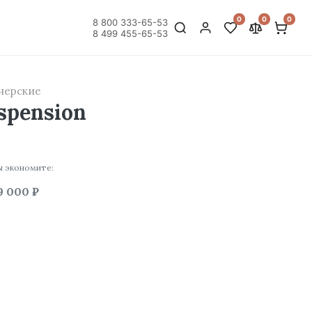
0
0
0
8 800 333-65-53
8 499 455-65-53
нерские
spension
ы экономите:
9 000 ₽