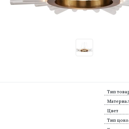
Тип това
Материа
Цвет
Тип цоко