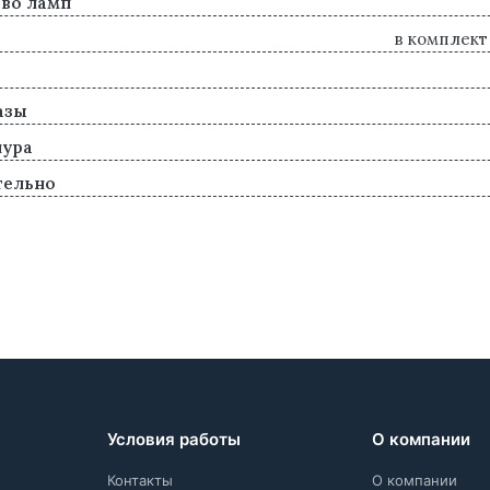
во ламп
в комплект
азы
нура
тельно
Условия работы
О компании
Контакты
О компании