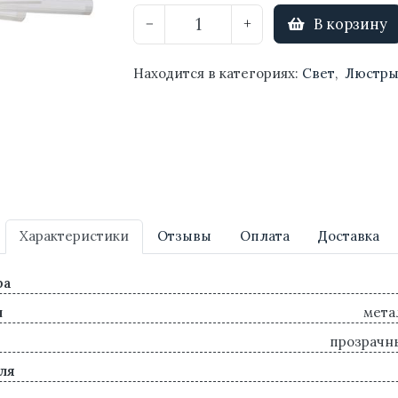
В корзину
−
+
Находится в категориях:
Свет
,
Люстр
Характеристики
Отзывы
Оплата
Доставка
ра
л
мета
прозрачны
ля