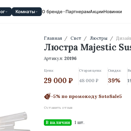
ог
Комнаты
О бренде
Партнерам
Акции
Новинки
Главная
Свет
Люстры
Дизай
Люстра Majestic Su
Артикул:
20196
Цена:
Старая цена:
Скидка:
В
29 000 ₽
39%
48 000 ₽
1
-5% по промокоду SotoSale5
Оставить отзыв
В наличии
1 шт.