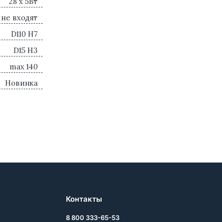
28 x 5Вт
 не входят
D110 H7
D15 H3
max 140
Новинка
Контакты
8 800 333-65-53