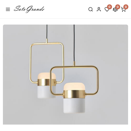
0
0
0