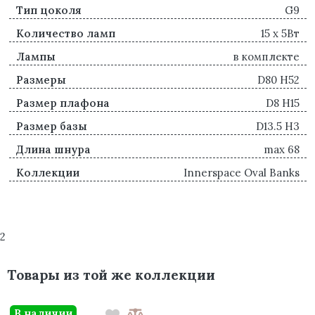
Тип цоколя
G9
Количество ламп
15 x 5Вт
Лампы
в комплекте
Размеры
D80 H52
Размер плафона
D8 H15
Размер базы
D13.5 H3
Длина шнура
max 68
Коллекции
Innerspace Oval Banks
2
Товары из той же коллекции
В наличии