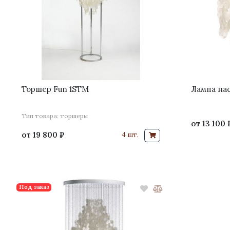
Торшер Fun 1STM
Лампа нас
Тип товара: торшеры
от
13 100 
от
19 800 ₽
4 шт.
Под заказ