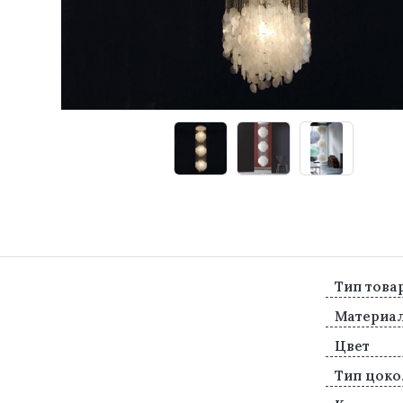
Тип това
Материа
Цвет
Тип цоко