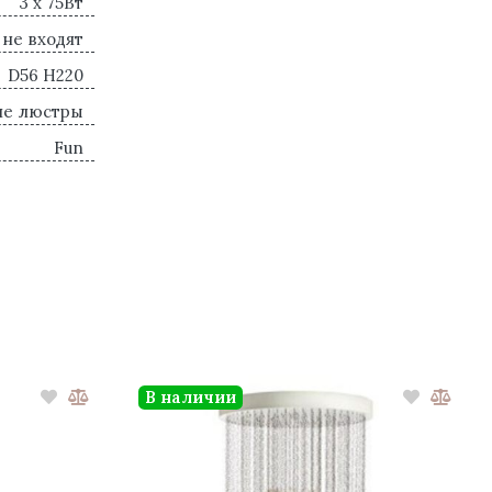
3 x 75Вт
 не входят
D56 H220
ие люстры
Fun
В наличии