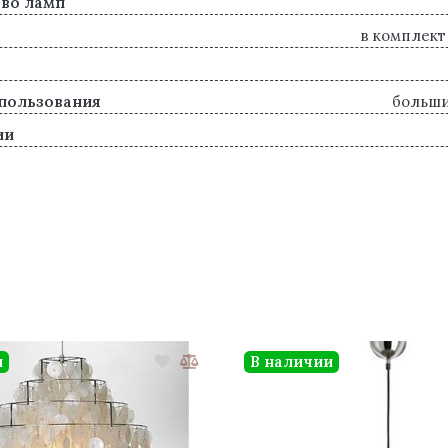
во ламп
в комплект
пользования
больш
ии
и
В наличии