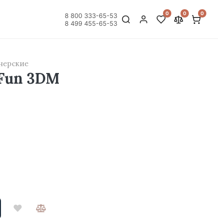
0
0
0
8 800 333-65-53
8 499 455-65-53
нерские
Fun 3DM