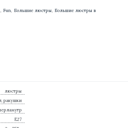
ы
,
Fun
,
Большие люстры
,
Большие люстры в
люстры
, ракушки
перламутр
E27