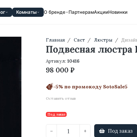
ог
Комнаты
О бренде
Партнерам
Акции
Новинки
Главная
Свет
Люстры
Дизай
Подвесная люстра 
Артикул:
10416
98 000 ₽
-5% по промокоду SotoSale5
Оставить отзыв
Под заказ
Под заказ
−
+