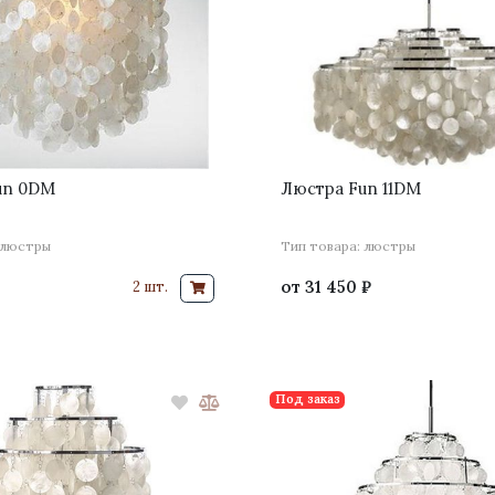
un 0DM
Люстра Fun 11DM
 люстры
Тип товара: люстры
от
31 450 ₽
2 шт.
Под заказ