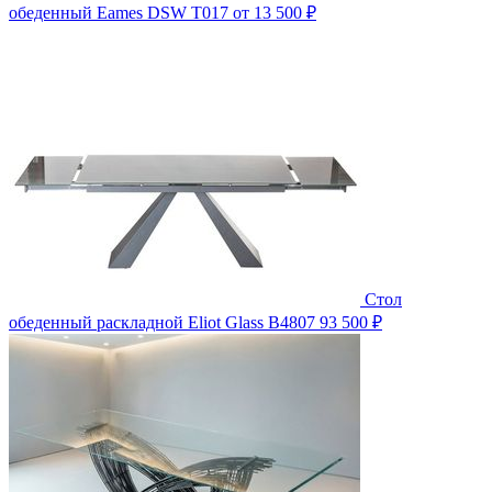
обеденный Eames DSW T017
от 13 500 ₽
Стол
обеденный раскладной Eliot Glass B4807
93 500 ₽