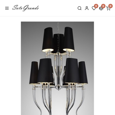
0
0
0