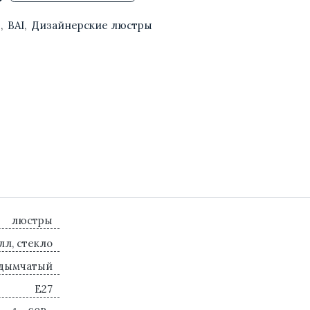
ы
,
BAI
,
Дизайнерские люстры
люстры
лл, стекло
дымчатый
E27