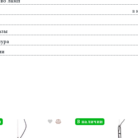
во ламп
в 
азы
нура
ии
и
В наличии