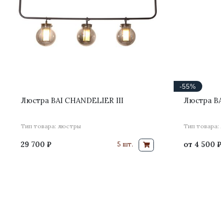
-55%
Люстра BAI CHANDELIER III
Люстра BA
Тип товара: люстры
Тип товара:
29 700 ₽
от
4 500 
5 шт.