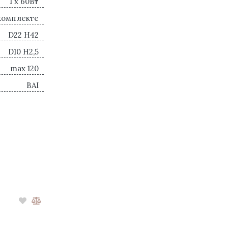
1 x 60Вт
комплекте
D22 H42
D10 H2,5
max 120
BAI