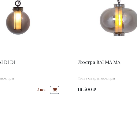
I DI DI
Люстра BAI MA MA
 люстры
Тип товара: люстры
₽
16 500 ₽
3 шт.