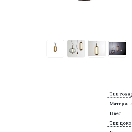
Тип това
Материа
Цвет
Тип цоко