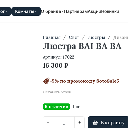
ог
Комнаты
О бренде
Партнерам
Акции
Новинки
Главная
Свет
Люстры
Дизай
Люстра BAI BA BA
Артикул:
17022
16 300 ₽
-5% по промокоду SotoSale5
Оставить отзыв
В наличии
1 шт.
В корзину
−
+