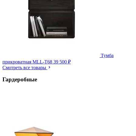
Тумба
прикроватная MLL-T68
39 500 ₽
Смотреть все товары
Гардеробные