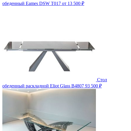
обеденный Eames DSW T017
от 13 500 ₽
Стол
обеденный раскладной Eliot Glass B4807
93 500 ₽