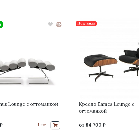
Под заказ
и
nus Lounge с оттоманкой
Кресло Eames Lounge с
оттоманкой
₽
от
84 700 ₽
1 шт.