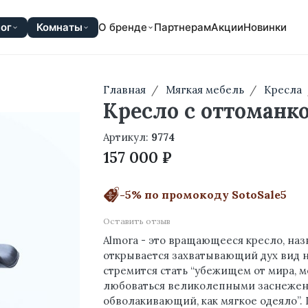
ог
Комнаты
О бренде
Партнерам
Акции
Новинки
Главная
Мягкая мебель
Кресла
Кресло с оттоманк
Артикул:
9774
157 000 ₽
-5% по промокоду SotoSale5
Оставить отзыв
Almora - это вращающееся кресло, наз
открывается захватывающий дух вид на
стремится стать “убежищем от мира, м
любоваться великолепными заснежен
обволакивающий, как мягкое одеяло”. 