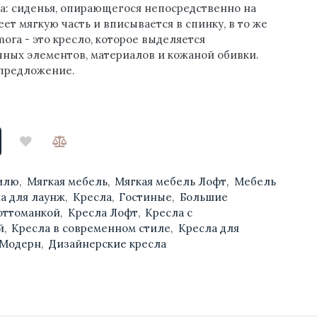
а: сиденья, опирающегося непосредственно на
ет мягкую часть и вписывается в спинку, в то же
ora - это кресло, которое выделяется
ных элементов, материалов и кожаной обивки.
 предложение.
тилю
,
Мягкая мебель
,
Мягкая мебель Лофт
,
Мебель
а для лаунж
,
Кресла
,
Гостиные
,
Большие
 оттоманкой
,
Кресла Лофт
,
Кресла с
й
,
Кресла в современном стиле
,
Кресла для
 Модерн
,
Дизайнерские кресла