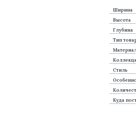
Ширина
Высота
Глубина
Тип това
Материа
Коллекц
Стиль
Особенн
Количест
Куда пос