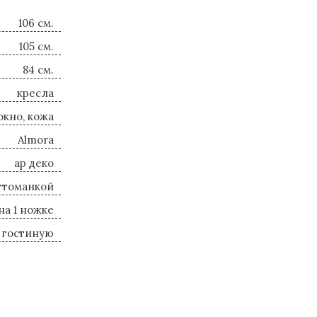
106 см.
105 см.
84 см.
кресла
окно, кожа
Almora
ар деко
оттоманкой
на 1 ножке
 гостиную