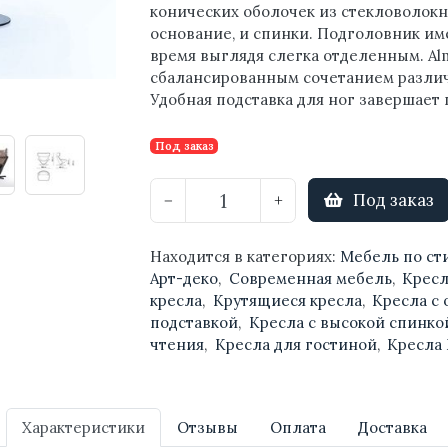
конических оболочек из стекловолокн
основание, и спинки. Подголовник име
время выглядя слегка отделенным. Alm
сбалансированным сочетанием различ
Удобная подставка для ног завершает
Под заказ
Под заказ
−
+
Находится в категориях:
Мебель по с
Арт-деко
,
Современная мебель
,
Кресл
кресла
,
Крутящиеся кресла
,
Кресла с
подставкой
,
Кресла с высокой спинко
чтения
,
Кресла для гостиной
,
Кресла
Характеристики
Отзывы
Оплата
Доставка