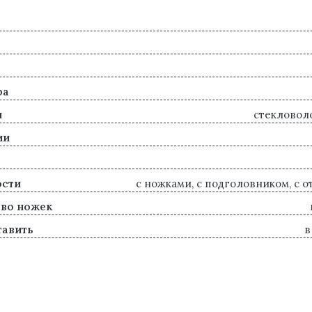
ра
л
стекловол
ии
ости
с ножками, с подголовником, с 
во ножек
тавить
в