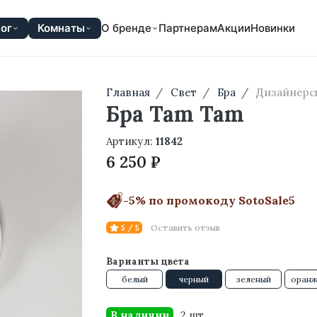
ог
Комнаты
О бренде
Партнерам
Акции
Новинки
Главная
Свет
Бра
Дизайнерс
Бра Tam Tam
Артикул:
11842
6 250 ₽
-5% по промокоду SotoSale5
Оставить отзыв
5 / 5
Варианты цвета
белый
черный
зеленый
оранж
В наличии
2 шт.