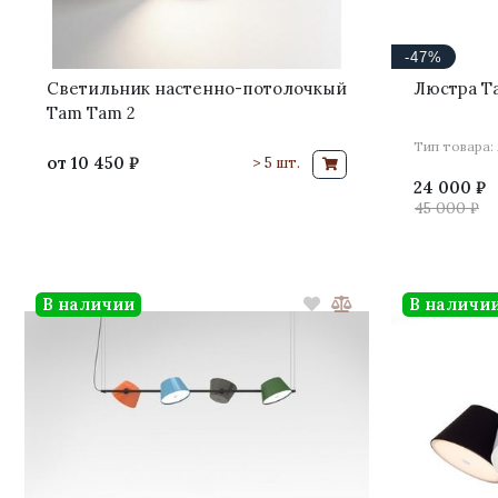
-47%
Светильник настенно-потолочкый
Люстра T
Tam Tam 2
Тип товара:
от
10 450 ₽
> 5 шт.
24 000 ₽
45 000 ₽
В наличии
В наличи