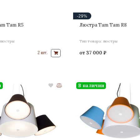
-29%
am Tam R5
Люстра Tam Tam R8
 люстры
Тип товара: люстры
от
37 000 ₽
2 шт.
и
В наличии