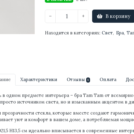
В корзину
−
+
Находится в категориях:
Свет
,
Бра
,
Ta
ание
Характеристики
Отзывы
Оплата
Дос
1
ь в одном предмете интерьера – бра Tam Tam от всемирн
 просто источником света, но и изысканным акцентом в д
и прозрачности стекла, которые вместе создают гармони
ивает уют и комфорт в вашем доме, а потребляемая мощн
,5 H13,5 см идеально вписывается в современные интерь