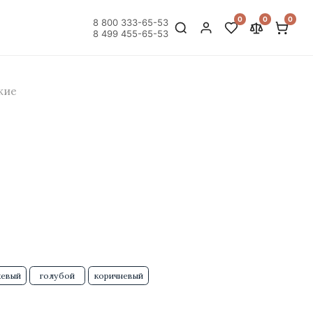
0
0
0
8 800 333-65-53
8 499 455-65-53
кие
евый
голубой
коричневый