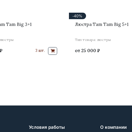
-40%
m Tam Big 3+1
Люстра Tam Tam Big 5+1
 люстры
Тип товара: люстры
₽
от
25 000 ₽
3 шт.
Условия работы
О компании