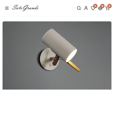
0
0
0