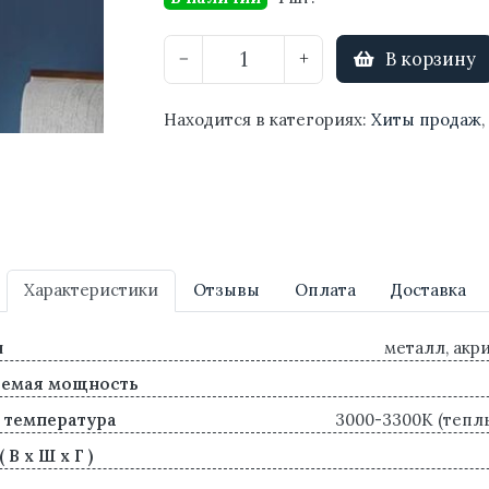
В корзину
−
+
Находится в категориях:
Хиты продаж
,
Характеристики
Отзывы
Оплата
Доставка
л
металл, акр
яемая мощность
 температура
3000-3300K (тепл
 В х Ш х Г )