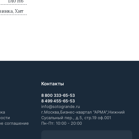
D10 H6
винка, Хит
Контакты
8 800 333-65-53
8 499 455-65-53
info@sotogrande.ru
ика
г.Москва,Бизнес-квартал "АРМА",Нижний
ности
Сусальный пер., д.5, стр.19 оф.001
ое соглашение
Пн-Пт: 10:00 - 20:00