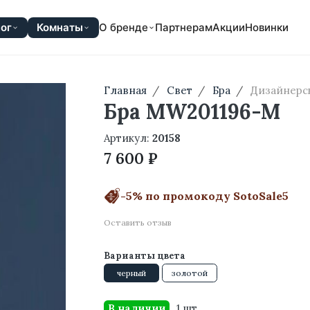
ог
Комнаты
О бренде
Партнерам
Акции
Новинки
Главная
Свет
Бра
Дизайнерс
Бра MW201196-M
Артикул:
20158
7 600 ₽
-5% по промокоду SotoSale5
Оставить отзыв
Варианты цвета
черный
золотой
В наличии
1 шт.