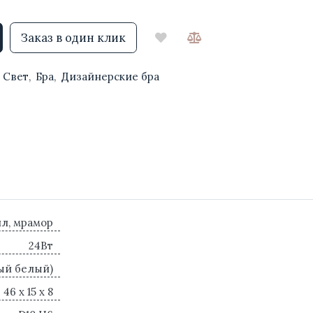
Заказ в один клик
Свет
,
Бра
,
Дизайнерские бра
ил, мрамор
24Вт
ый белый)
46 x 15 x 8