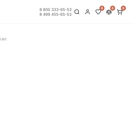
0
0
0
8 800 333-65-53
8 499 455-65-53
кие