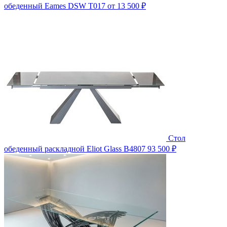
обеденный Eames DSW T017
от 13 500 ₽
Стол
обеденный раскладной Eliot Glass B4807
93 500 ₽