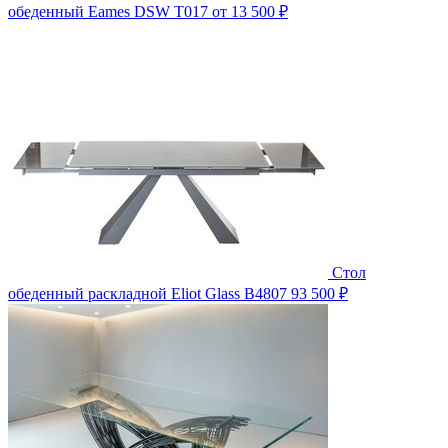
обеденный Eames DSW T017
от 13 500 ₽
Стол
обеденный раскладной Eliot Glass B4807
93 500 ₽