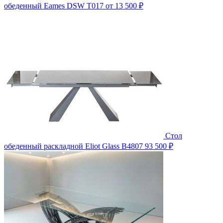
обеденный Eames DSW T017
от 13 500 ₽
Стол
обеденный раскладной Eliot Glass B4807
93 500 ₽