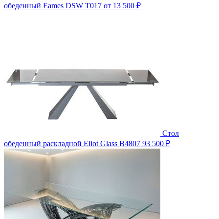
обеденный Eames DSW T017
от 13 500 ₽
Стол
обеденный раскладной Eliot Glass B4807
93 500 ₽