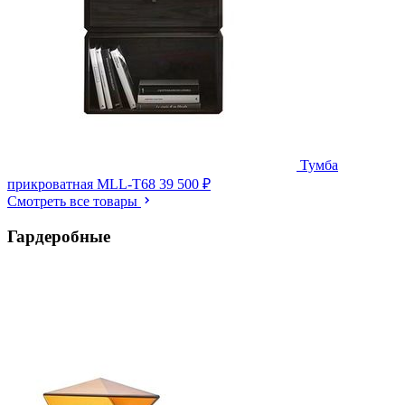
Тумба
прикроватная MLL-T68
39 500 ₽
Смотреть все товары
Гардеробные