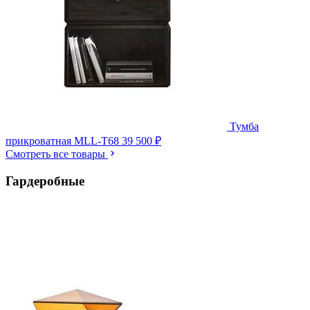
Тумба
прикроватная MLL-T68
39 500 ₽
Смотреть все товары
Гардеробные