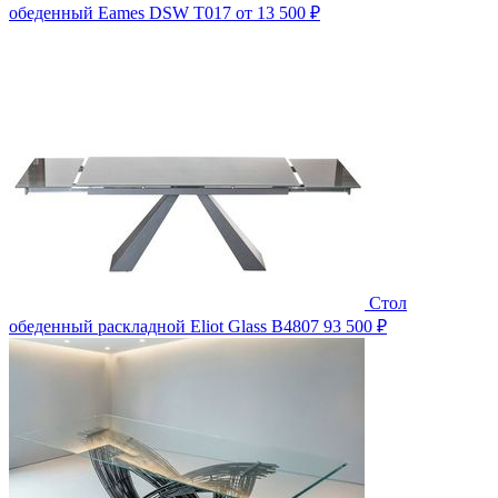
обеденный Eames DSW T017
от 13 500 ₽
Стол
обеденный раскладной Eliot Glass B4807
93 500 ₽