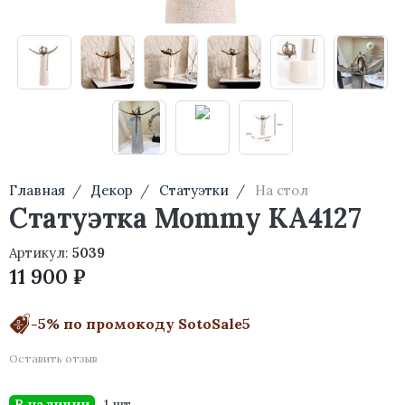
Главная
Декор
Статуэтки
На стол
Статуэтка Mommy KA4127
Артикул:
5039
11 900 ₽
-5% по промокоду SotoSale5
Оставить отзыв
В наличии
1 шт.