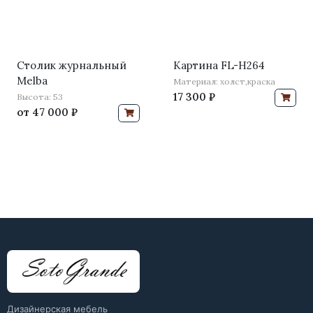
Столик журнальный
Картина FL-H264
Melba
Материал: холст,краска
17 300 ₽
Высота: 53
от
47 000 ₽
Дизайнерская мебель