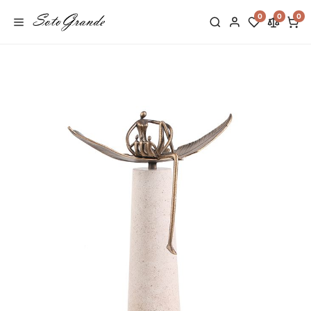
0
0
0