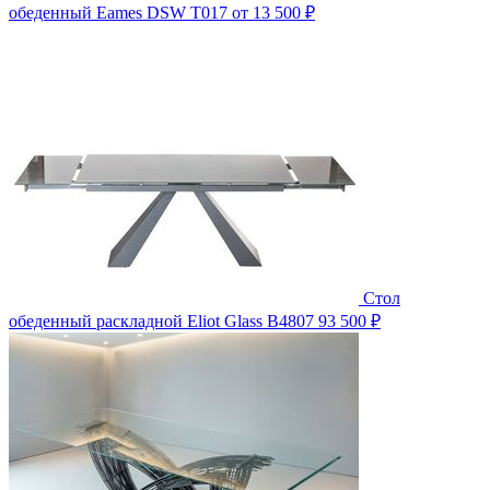
обеденный Eames DSW T017
от 13 500 ₽
Стол
обеденный раскладной Eliot Glass B4807
93 500 ₽