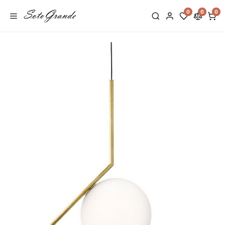
0
0
0