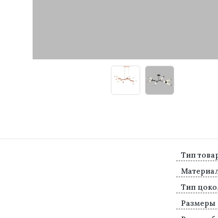
Тип това
Материа
Тип цоко
Размеры