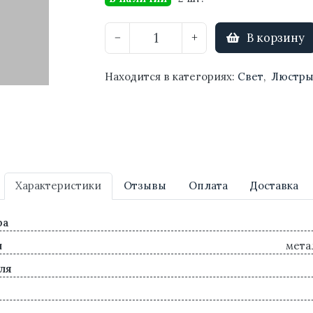
В корзину
−
+
Находится в категориях:
Свет
,
Люстр
Характеристики
Отзывы
Оплата
Доставка
ра
л
мета
ля