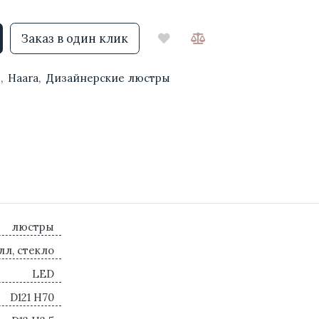
Заказ в один клик
ы
,
Haara
,
Дизайнерские люстры
люстры
лл, стекло
LED
D121 H70