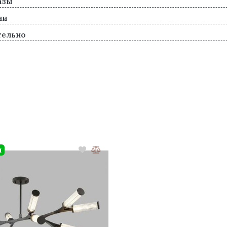
азы
ии
тельно
и