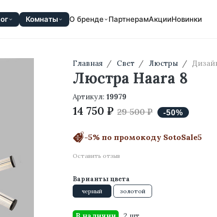
ог
Комнаты
О бренде
Партнерам
Акции
Новинки
Главная
Свет
Люстры
Дизай
Люстра Haara 8
Артикул:
19979
14 750 ₽
29 500 ₽
-5% по промокоду SotoSale5
Оставить отзыв
Варианты цвета
черный
золотой
В наличии
2 шт.