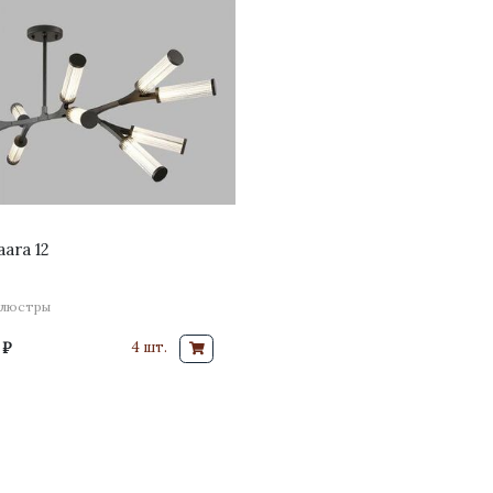
ara 12
 люстры
 ₽
4 шт.