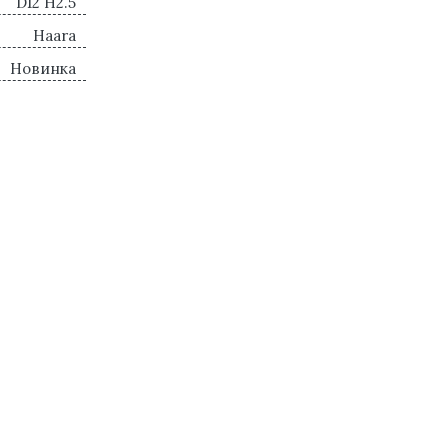
D12 H2.5
Haara
Новинка