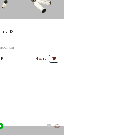
ara 12
 люстры
 ₽
4 шт.
и