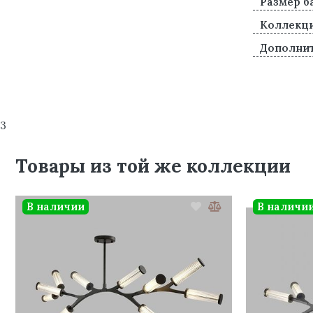
Размер б
Коллекц
Дополни
3
Товары из той же коллекции
В наличии
В наличи