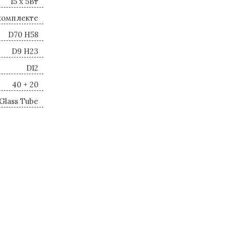
15 x 5Вт
комплекте
D70 H58
D9 H23
D12
40 + 20
Glass Tube