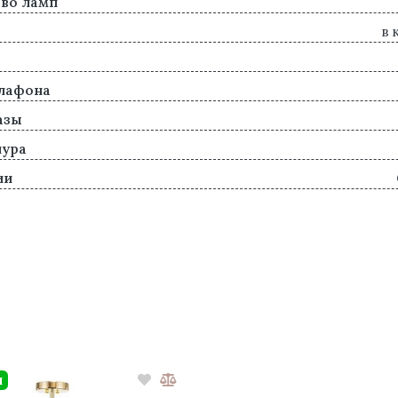
во ламп
в 
лафона
азы
нура
ии
и