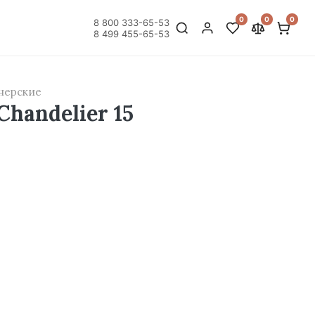
0
0
0
8 800 333-65-53
8 499 455-65-53
нерские
Chandelier 15