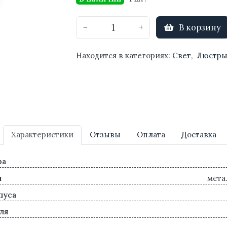
В корзину
−
+
Находится в категориях:
Свет
,
Люстр
Характеристики
Отзывы
Оплата
Доставка
ра
л
мета
пуса
ля