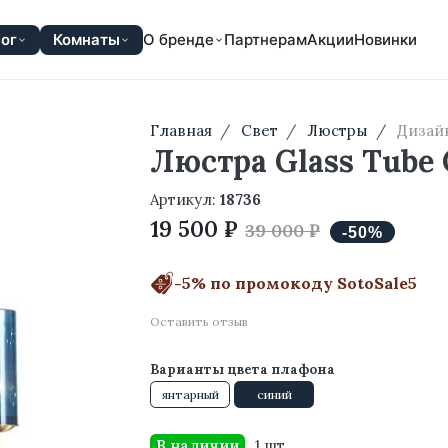
ог
Комнаты
О бренде
Партнерам
Акции
Новинки
Главная
Свет
Люстры
Дизай
Люстра Glass Tube 
Артикул:
18736
19 500 ₽
39 000 ₽
-5% по промокоду SotoSale5
Оставить отзыв
Варианты цвета плафона
янтарный
синий
В наличии
1 шт.