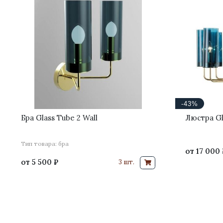
-43%
Бра Glass Tube 2 Wall
Люстра Gl
Тип товара: бра
от
17 000 
от
5 500 ₽
3 шт.