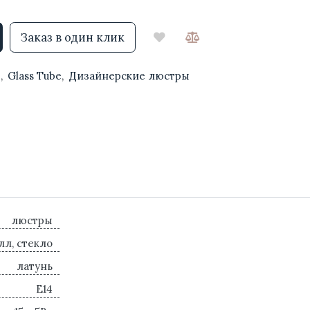
Заказ в один клик
ы
,
Glass Tube
,
Дизайнерские люстры
люстры
лл, стекло
латунь
E14