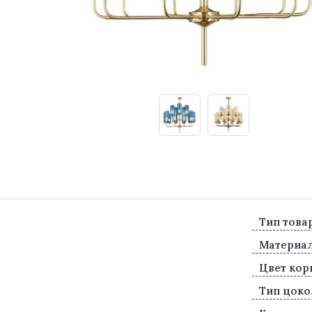
Тип това
Материа
Цвет кор
Тип цоко