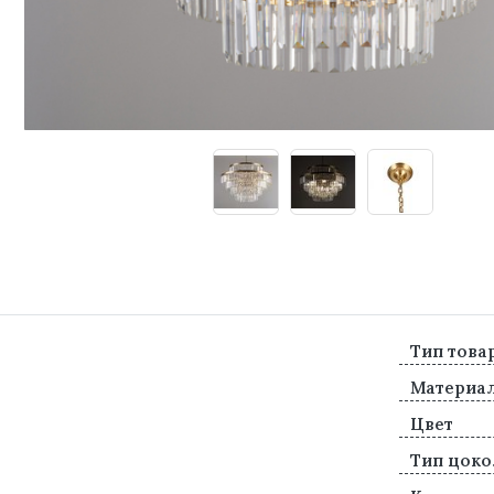
Тип това
Материа
Цвет
Тип цоко