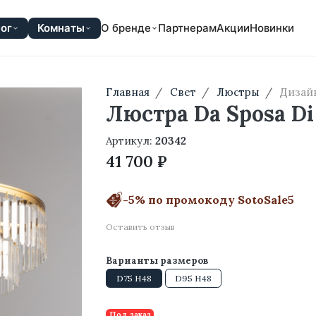
ог
Комнаты
О бренде
Партнерам
Акции
Новинки
Главная
Свет
Люстры
Дизай
Люстра Da Sposa Di
Артикул:
20342
41 700 ₽
-5% по промокоду SotoSale5
Оставить отзыв
Варианты размеров
D75 H48
D95 H48
Под заказ