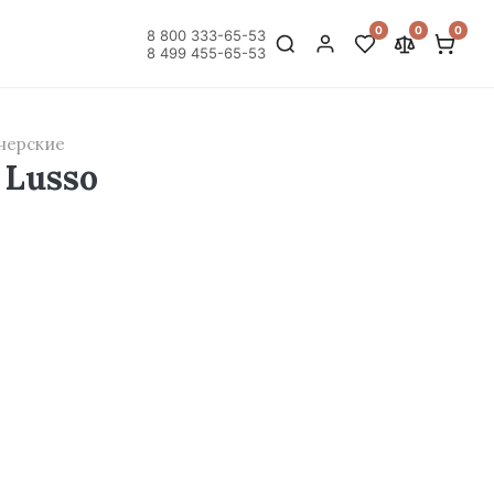
0
0
0
8 800 333-65-53
8 499 455-65-53
нерские
 Lusso