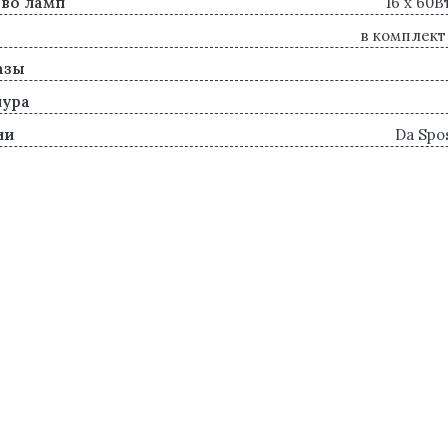
во ламп
16 х 60В
в комплект
азы
нура
ии
Da Spo