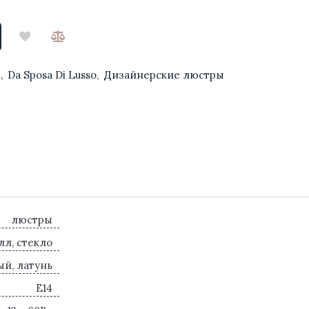
ы
,
Da Sposa Di Lusso
,
Дизайнерские люстры
люстры
лл, стекло
й, латунь
E14