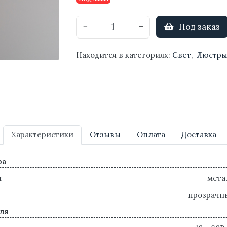
Под заказ
−
+
Находится в категориях:
Свет
,
Люстр
Характеристики
Отзывы
Оплата
Доставка
ра
л
мета
прозрачны
ля