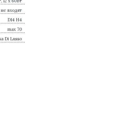
т, 12 x 60Вт
 не входят
D14 H4
max 70
sa Di Lusso