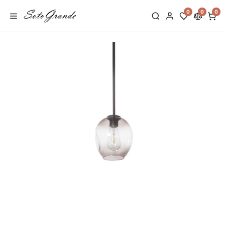
0
0
0