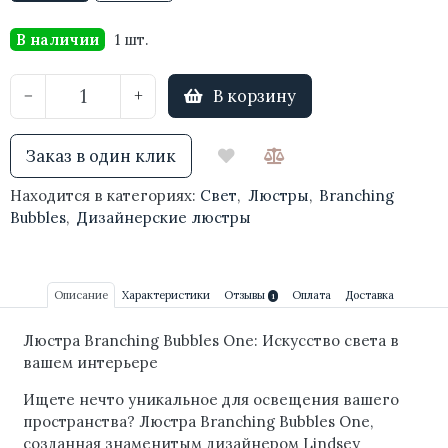
В наличии
1 шт.
В корзину
−
+
Заказ в один клик
Находится в категориях:
Свет
,
Люстры
,
Branching
Bubbles
,
Дизайнерские люстры
Описание
Характеристики
Отзывы
Оплата
Доставка
1
Люстра Branching Bubbles One: Искусство света в
вашем интерьере
Ищете нечто уникальное для освещения вашего
пространства? Люстра Branching Bubbles One,
созданная знаменитым дизайнером Lindsey