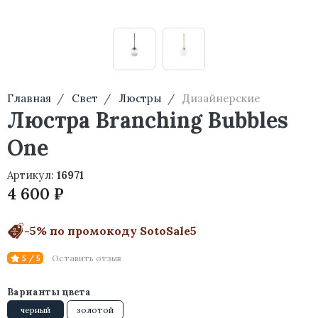
Главная
Свет
Люстры
Дизайнерские
Люстра Branching Bubbles
One
Артикул:
16971
4 600 ₽
-5% по промокоду SotoSale5
Оставить отзыв
5 / 5
Варианты цвета
черный
золотой