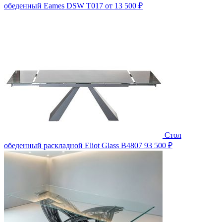
обеденный Eames DSW T017
от 13 500 ₽
Стол
обеденный раскладной Eliot Glass B4807
93 500 ₽