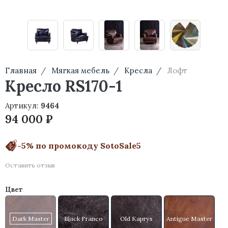
Главная
Мягкая мебель
Кресла
Лофт
Кресло RS170-1
Артикул:
9464
94 000 ₽
-5% по промокоду SotoSale5
Оставить отзыв
Цвет
Dark Master
Black Franco
Old Kaprys
Antigue Master