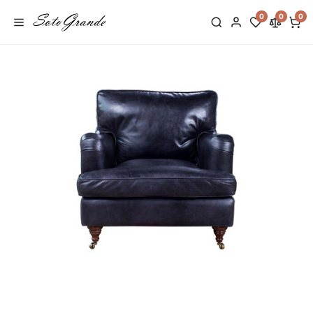
0
0
0