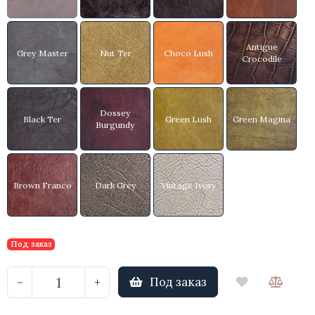
Antigue
Grey Master
Nut Ter
Choco Lush
Crocodile
Dossey
Black Ter
Green Lush
Green Magina
Burgundy
Brown Franco
Dark Grey
Vintage Ivory
Под заказ
Под заказ
−
+