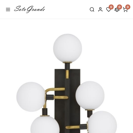
0
0
0