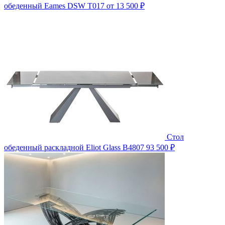
обеденный Eames DSW T017
от 13 500 ₽
Стол
обеденный раскладной Eliot Glass B4807
93 500 ₽