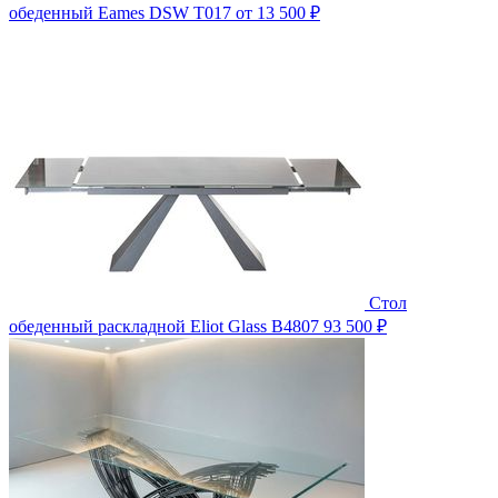
обеденный Eames DSW T017
от 13 500 ₽
Стол
обеденный раскладной Eliot Glass B4807
93 500 ₽