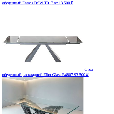
обеденный Eames DSW T017
от 13 500 ₽
Стол
обеденный раскладной Eliot Glass B4807
93 500 ₽